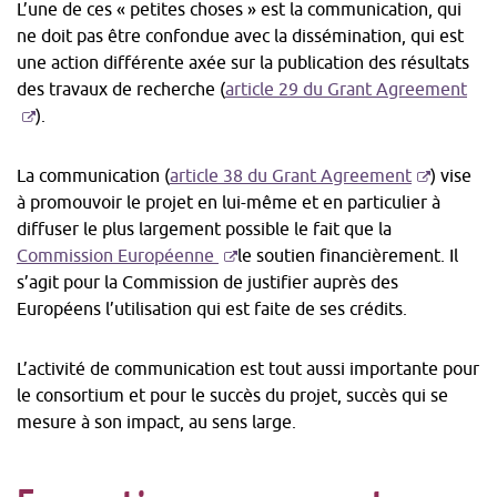
L’une de ces « petites choses » est la communication, qui
ne doit pas être confondue avec la dissémination, qui est
une action différente axée sur la publication des résultats
-
des travaux de recherche (
article 29 du
Grant Agreement
S'o
).
dan
une
-
La communication (
article 38 du
Grant Agreement
) vise
nou
S'ouvre
à promouvoir le projet en lui-même et en particulier à
fen
dans
diffuser le plus largement possible le fait que la
-
une
Commission Européenne
le soutien financièrement. Il
S'ouvre
nouvelle
s’agit pour la Commission de justifier auprès des
dans
fenêtre
Européens l’utilisation qui est faite de ses crédits.
une
nouvelle
L’activité de communication est tout aussi importante pour
fenêtre
le consortium et pour le succès du projet, succès qui se
mesure à son impact, au sens large.