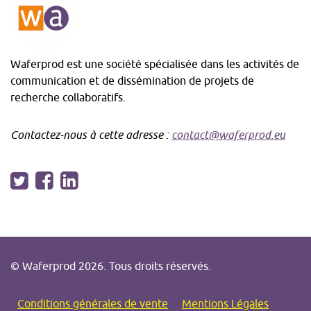
arti
Waferprod est une société spécialisée dans les activités de
communication et de dissémination de projets de
recherche collaboratifs.
Contactez-nous à cette adresse :
contact@waferprod.eu
Suivez-
Twitter
-
Facebook
-
LinkedIn
-
nous
S'ouvre
S'ouvre
S'ouvre
!
dans
dans
dans
© Waferprod 2026. Tous droits réservés.
une
une
une
nouvelle
nouvelle
nouvelle
Conditions générales de vente
Mentions Légales