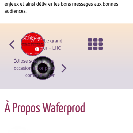
enjeux et ainsi délivrer les bons messages aux bonnes
audiences.
Navigation
Ret
Exposition Le grand
collisionneur – LHC
des
à
Éclipse solaire : une
occasion en or pour
communiquer
articles
la
À Propos Waferprod
liste
des