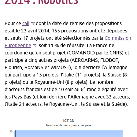
-
Pour ce
call
dont la date de remise des propositions
S'ouvre
était le 23 avril 2014, 155 propositions ont été déposées
dans
et seuls 17 projets ont été sélectionnés par la
Commission
une
-
Européenne
, soit 11 % de réussite. La France ne
nouvelle
S'ouvre
coordonne qu’un seul projet (COMANOID par le CNRS) et
fenêtre
dans
participe à cinq autres projets (AEROARMS, FLOBOT,
une
Flourish, RoMaNS et WiMUST), loin derrière l’Allemagne
nouvelle
qui participe à 15 projets, l’Italie (11 projets), la Suisse (8
fenêtre
projets) ou le Royaume-Uni (8 projets). Le nombre
e
d’acteurs français est de 10 soit au 6
rang à égalité avec
les Pays-Bas (et loin derrière l’Allemagne avec 33 acteurs,
l’Italie 21 acteurs, le Royaume-Uni, la Suisse et la Suède).