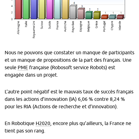
ICT23
Nombre
Pays
de
participants
Allemagne
33
Italie
22
Valeurs
Royaume-
Nous ne pouvons que constater un manque de participants
12
Uni
et un manque de propositions de la part des français. Une
Suisse
11
seule
PME
française (Robosoft service Robots) est
engagée dans un projet.
Suède
11
nombre
France
10
de
L’autre point négatif est le mauvais taux de succès français
projets
Pays-
10
dans les actions d’innovation (IA) 6,06 % contre 8,24 %
par
Bas
pour les RIA (Actions de recherche et d’innovation).
pays à
Autriche
7
l’appel
Espagne
5
ICT23
En Robotique
H2020
, encore plus qu’ailleurs, la France ne
Portugal
3
Nombre
tient pas son rang.
Belgique
2
Pays
de