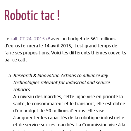
Grèce
2
projets
Robotic tac !
Chypre
1
Allemagne
15
Islande
1
Italie
11
Royaume-
8
Uni
-
Le
call ICT 24 -2015
avec un budget de 561 millions
Suisse
8
S'ouvre
d’euros fermera le 14 avril 2015, il est grand temps de
Suède
6
dans
faire ses propositions. Voici les différents thèmes couverts
une
par ce call :
France
6
nouvelle
Autriche
6
fenêtre
Research & Innovation Actions to advance key
Pays-
4
technologies relevant for industrial and service
Bas
robotics
Espagne
3
Au niveau des marchés, cette ligne vise en priorité la
Belgique
2
santé, le consommateur et le transport, elle est dotée
Grèce
2
d’un budget de 50 millions d’euros. Elle vise
Portugal
1
à augmenter les capacités de la robotique industrielle
Chypre
1
et de service sur ces marchés. La Commission vise à la
Islande
1