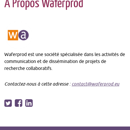
À Propos Waferprod
liste
des
arti
Waferprod est une société spécialisée dans les activités de
communication et de dissémination de projets de
recherche collaboratifs.
Contactez-nous à cette adresse :
contact@waferprod.eu
Suivez-
Twitter
-
Facebook
-
LinkedIn
-
nous
S'ouvre
S'ouvre
S'ouvre
!
dans
dans
dans