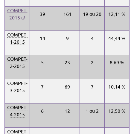
COMPET-
39
161
19 ou 20
12,11 %
-
2015
S'ouvre
dans
COMPET-
14
9
4
44,44 %
une
1-2015
nouvelle
fenêtre
COMPET-
5
23
2
8,69 %
2-2015
COMPET-
7
69
7
10,14 %
3-2015
COMPET-
6
12
1 ou 2
12,50 %
4-2015
COMPET-