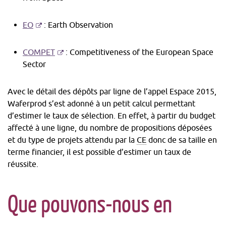
nouvelle
dans
fenêtre
une
-
EO
:
Earth Observation
nouvelle
S'ouvre
fenêtre
dans
-
COMPET
:
Competitiveness of the European Space
une
S'ouvre
Sector
nouvelle
dans
fenêtre
une
Avec le détail des dépôts par ligne de l’appel Espace 2015,
nouvelle
Waferprod s’est adonné à un petit calcul permettant
fenêtre
d’estimer le taux de sélection. En effet, à partir du budget
affecté à une ligne, du nombre de propositions déposées
et du type de projets attendu par la
CE
donc de sa taille en
terme financier, il est possible d’estimer un taux de
réussite.
Que pouvons-nous en