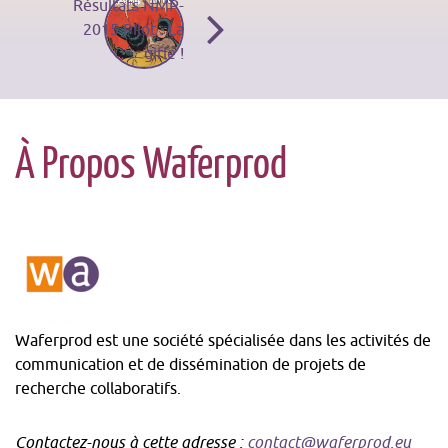
des
à
Résultats NMP-
2015 Pilot : La
gifle !
articles
la
À Propos Waferprod
liste
des
arti
Waferprod est une société spécialisée dans les activités de
communication et de dissémination de projets de
recherche collaboratifs.
Contactez-nous à cette adresse :
contact@waferprod.eu