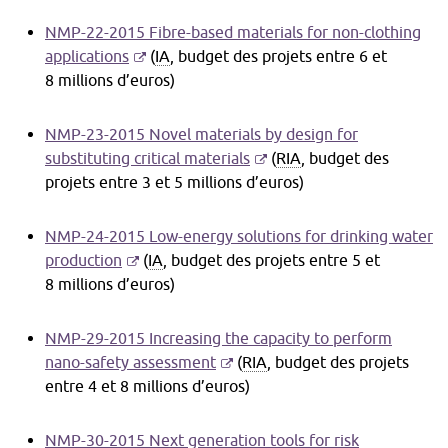
dans
une
NMP-22-2015 Fibre-based materials for non-clothing
nouvelle
-
applications
(
IA
, budget des projets entre 6 et
fenêtre
S'ouvre
8 millions d’euros)
dans
une
NMP-23-2015 Novel materials by design for
nouvelle
-
substituting critical materials
(
RIA
, budget des
fenêtre
S'ouvre
projets entre 3 et 5 millions d’euros)
dans
une
NMP-24-2015 Low-energy solutions for drinking water
nouvelle
-
production
(
IA
, budget des projets entre 5 et
fenêtre
S'ouvre
8 millions d’euros)
dans
une
NMP-29-2015 Increasing the capacity to perform
nouvelle
-
nano-safety assessment
(
RIA
, budget des projets
fenêtre
S'ouvre
entre 4 et 8 millions d’euros)
dans
une
NMP-30-2015 Next generation tools for risk