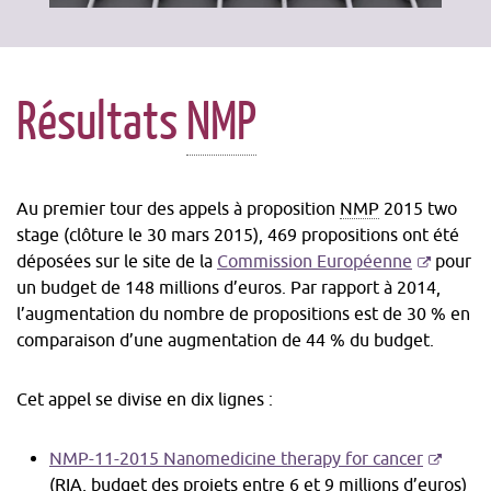
Résultats
NMP
Au premier tour des appels à proposition
NMP
2015 two
stage
(clôture le 30 mars 2015), 469 propositions ont été
-
déposées sur le site de la
Commission Européenne
pour
S'ouvre
un budget de 148 millions d’euros. Par rapport à 2014,
dans
l’augmentation du nombre de propositions est de 30 % en
une
comparaison d’une augmentation de 44 % du budget.
nouvelle
fenêtre
Cet appel se divise en dix lignes :
-
NMP-11-2015 Nanomedicine therapy for cancer
S'ouvre
(
RIA
, budget des projets entre 6 et 9 millions d’euros)