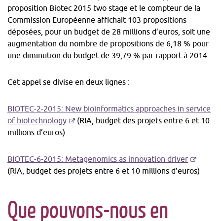
proposition
Biotec 2015 two stage
et le compteur de la
Commission Européenne affichait 103 propositions
déposées, pour un budget de 28 millions d’euros, soit une
augmentation du nombre de propositions de 6,18 % pour
une diminution du budget de 39,79 % par rapport à 2014.
Cet appel se divise en deux lignes :
BIOTEC-2-2015: New bioinformatics approaches in service
-
of biotechnology
(
RIA
, budget des projets entre 6 et 10
S'ouvre
millions d’euros)
dans
une
-
BIOTEC-6-2015: Metagenomics as innovation driver
nouvelle
S'ouvre
(
RIA
, budget des projets entre 6 et 10 millions d’euros)
fenêtre
dans
une
Que pouvons-nous en
nouvelle
fenêtre