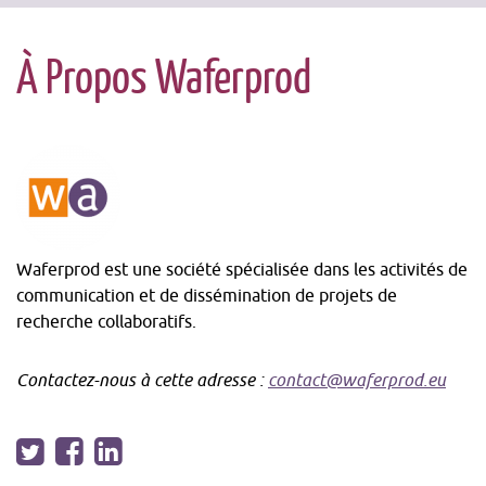
la
À Propos Waferprod
liste
des
arti
Waferprod est une société spécialisée dans les activités de
communication et de dissémination de projets de
recherche collaboratifs.
Contactez-nous à cette adresse :
contact@waferprod.eu
Suivez-
Twitter
-
Facebook
-
LinkedIn
-
nous