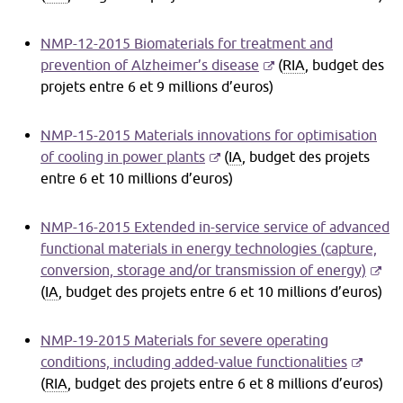
dans
une
NMP-12-2015 Biomaterials for treatment and
nouvelle
-
prevention of Alzheimer’s disease
(
RIA
, budget des
fenêtre
S'ouvre
projets entre 6 et 9 millions d’euros)
dans
une
NMP-15-2015 Materials innovations for optimisation
nouvelle
-
of cooling in power plants
(
IA
, budget des projets
fenêtre
S'ouvre
entre 6 et 10 millions d’euros)
dans
une
NMP-16-2015 Extended in-service service of advanced
nouvelle
functional materials in energy technologies (capture,
fenêtre
-
conversion, storage and/or transmission of energy)
S'ouv
(
IA
, budget des projets entre 6 et 10 millions d’euros)
dans
une
NMP-19-2015 Materials for severe operating
nouve
-
conditions, including added-value functionalities
fenêt
S'ouvre
(
RIA
, budget des projets entre 6 et 8 millions d’euros)