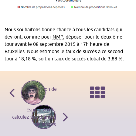
Nous souhaitons bonne chance à tous les candidats qui
devront, comme pour
NMP
, déposer pour le deuxième
tour avant le 08 septembre 2015 à 17h heure de
Bruxelles. Nous estimons le taux de succès à ce second
tour à 18,18 %, soit un taux de succès global de 3,88 %.
Navigation
Ret
Une question de
genre
des
à
Espace 2015 :
calculez vos chances
de succès
articles