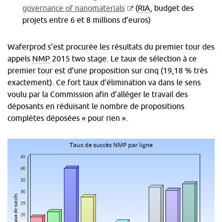
nouvelle
-
governance of nanomaterials
(
RIA
, budget des
fenêtre
S'ouvre
projets entre 6 et 8 millions d’euros)
dans
une
Waferprod s’est procurée les résultats du premier tour des
nouvelle
appels
NMP
2015 two stage
. Le taux de sélection à ce
fenêtre
premier tour est d’une proposition sur cinq (19,18 % très
exactement). Ce fort taux d’élimination va dans le sens
voulu par la Commission afin d’alléger le travail des
déposants en réduisant le nombre de propositions
complètes déposées « pour rien ».